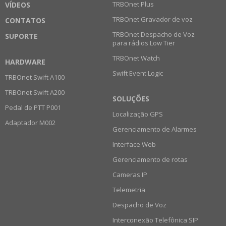
TRBOnet Plus
VÍDEOS
TRBOnet Gravador de voz
CONTATOS
TRBOnet Despacho de Voz
SUPORTE
para rádios Low Tier
TRBOnet Watch
HARDWARE
Swift Event Logic
TRBOnet Swift A100
TRBOnet Swift A200
SOLUÇÕES
Pedal de PTT P001
Localização GPS
Adaptador M002
Gerenciamento de Alarmes
Interface Web
Gerenciamento de rotas
Cameras IP
Telemetria
Despacho de Voz
Interconexão Telefônica SIP