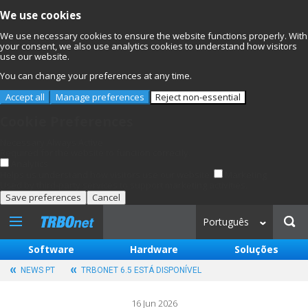
We use cookies
We use necessary cookies to ensure the website functions properly. With
your consent, we also use analytics cookies to understand how visitors
use our website.
You can change your preferences at any time.
Accept all
Manage preferences
Reject non-essential
Cookie Preferences
Necessary
Always Active
Required for the website to function correctly.
Analytics
Helps us understand how visitors use our website.
Marketing
Used by third-party services to support marketing activities.
Save preferences
Cancel
Português
Software
Hardware
Soluções
NEWS PT
TRBONET 6.5 ESTÁ DISPONÍVEL
16 Jun 2026